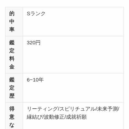
的
Sランク
中
率
鑑
320円
定
料
金
鑑
6−10年
定
歴
得
リーティング/スピリチュアル/未来予測/
意
縁結び/波動修正/成就祈願
な