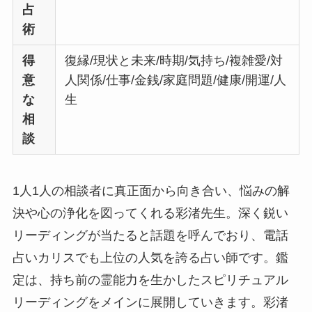
占
術
得
復縁/現状と未来/時期/気持ち/複雑愛/対
意
人関係/仕事/金銭/家庭問題/健康/開運/人
な
生
相
談
1人1人の相談者に真正面から向き合い、悩みの解
決や心の浄化を図ってくれる彩渚先生。深く鋭い
リーディングが当たると話題を呼んでおり、電話
占いカリスでも上位の人気を誇る占い師です。鑑
定は、持ち前の霊能力を生かしたスピリチュアル
リーディングをメインに展開していきます。彩渚