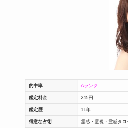
的中率
Aランク
鑑定料金
245円
鑑定歴
11年
得意な占術
霊感・霊視・霊感タロ