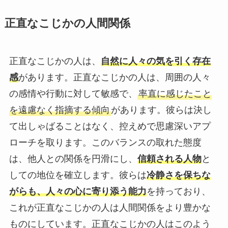
正直なこじかの人間関係
正直なこじかの人は、
自然に人々の気を引く存在
感
があります。正直なこじかの人は、周囲の人々
の感情や行動に対して敏感で、
率直に感じたこと
を遠慮なく指摘する傾向
があります。彼らは決し
て出しゃばることはなく、控えめで思慮深いアプ
ローチを取ります。このバランスの取れた態度
は、他人との関係を円滑にし、
信頼される人物
と
しての地位を確立します。彼らは
冷静さを保ちな
がらも、人々の心に寄り添う能力
を持っており、
これが正直なこじかの人は人間関係をより豊かな
ものにしています。正直なこじかの人はこのよう