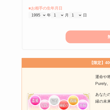
■お相手の生年月日
年
月
日
【限定】4
運命や
Purely
あなた
縁の未