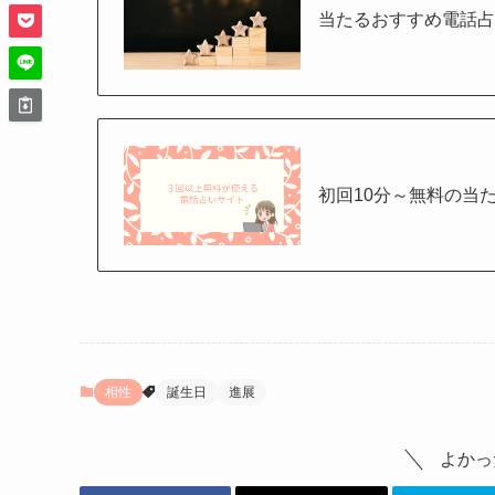
当たるおすすめ電話
初回10分～無料の当
相性
誕生日
進展
よかっ