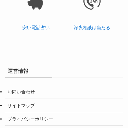
安い電話占い
深夜相談は当たる
運営情報
お問い合わせ
サイトマップ
プライバシーポリシー