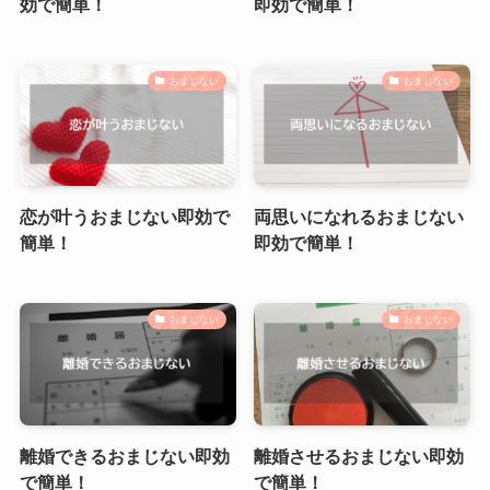
効で簡単！
即効で簡単！
おまじない
おまじない
恋が叶うおまじない即効で
両思いになれるおまじない
簡単！
即効で簡単！
おまじない
おまじない
離婚できるおまじない即効
離婚させるおまじない即効
で簡単！
で簡単！