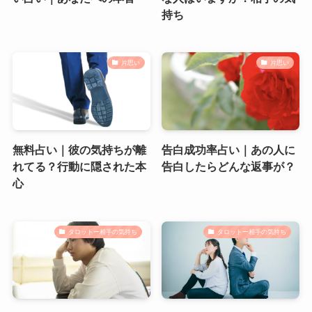
持ち
片思い
片思い
無料占い｜彼の気持ちが離
告白成功率占い｜あの人に
れてる？行動に隠された本
告白したらどんな返事が？
心
タロットー相手の気持ち
タロットー相手の気持ち