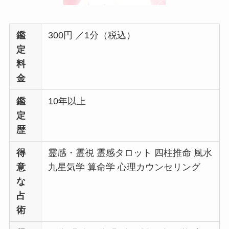
鑑
300円 ／1分（税込）
定
料
金
鑑
10年以上
定
歴
得
霊感・霊視 霊感タロット 四柱推命 風水
意
九星気学 算命学 心理カウンセリング
な
占
術