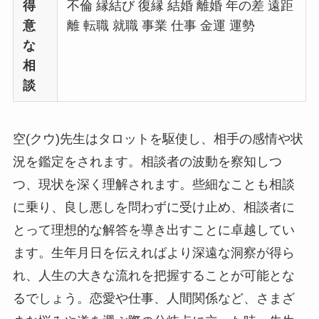
得
不倫 縁結び 復縁 結婚 離婚 年の差 遠距
意
離 転職 就職 事業 仕事 金運 運勢
な
相
談
空(クウ)先生はタロットを駆使し、相手の感情や状
況を鑑定をされます。相談者の波動を察知しつ
つ、現状を深く理解されます。些細なことも相談
に乗り、良し悪しを問わずに受け止め、相談者に
とって理想的な解答を導き出すことに卓越してい
ます。生年月日を伝えればより深遠な洞察が得ら
れ、人生の大きな流れを把握することが可能とな
るでしょう。恋愛や仕事、人間関係など、さまざ