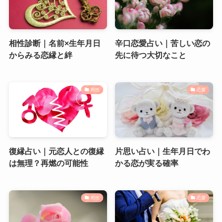
相性診断｜名前×生年月日
辛口恋愛占い｜苦しい恋の
からみる恋縁と絆
先に待つ大切なこと
相性
恋愛
復縁占い｜元恋人との復縁
片思い占い｜生年月日でわ
は無理？再燃の可能性
かる恋が実る確率
相性
恋愛