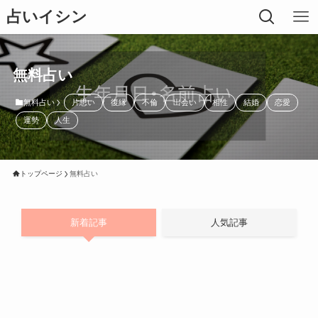
占いイシン
無料占い
無料占い
片思い
復縁
不倫
出会い
相性
結婚
恋愛
運勢
人生
トップページ
無料占い
新着記事
人気記事